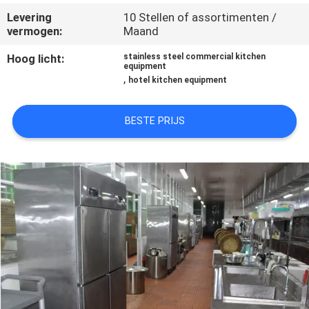
KWALITEITSCONTROLE
Levering
10 Stellen of assortimenten /
vermogen:
Maand
CONTACTEER
Hoog licht:
stainless steel commercial kitchen
equipment
ONS
,
hotel kitchen equipment
NIEUWS
BESTE PRIJS
GEVALLEN
VR
SITEMAP
PRIVACY