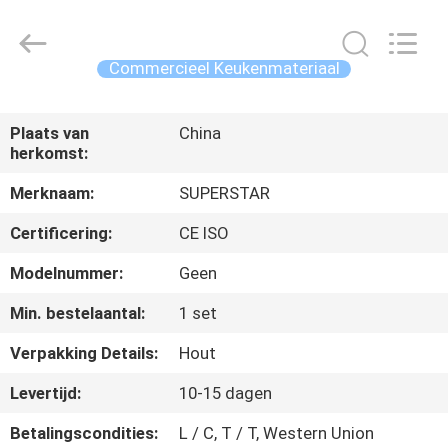
IMO
Catering
equipments
limited.
All
Commercieel Keukenmateriaal
Rights
Reserved.
HUIS
Plaats van
China
herkomst:
PRODUCTEN
Merknaam:
SUPERSTAR
VIDEO'S
Certificering:
CE ISO
Modelnummer:
Geen
ONGEVEER
Min. bestelaantal:
1 set
ONS
Verpakking Details:
Hout
FABRIEKSREIS
Levertijd:
10-15 dagen
Betalingscondities:
L / C, T / T, Western Union