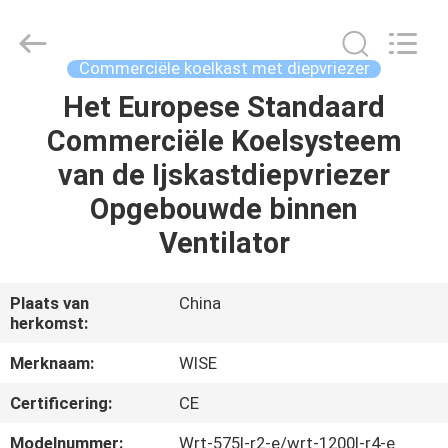
IMO
Catering
equipments
limited.
All
Commerciële koelkast met diepvriezer
Rights
Reserved.
Het Europese Standaard
HUIS
Commerciële Koelsysteem
PRODUCTEN
van de Ijskastdiepvriezer
Opgebouwde binnen
VIDEO'S
Ventilator
ONGEVEER
Plaats van
China
herkomst:
ONS
Merknaam:
WISE
FABRIEKSREIS
Certificering:
CE
Modelnummer:
Wrt-575l-r2-e/wrt-1200l-r4-e