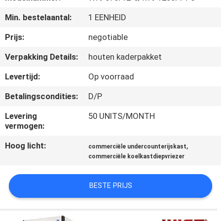
KWALITEITSCONTROLE
Min. bestelaantal:
1 EENHEID
CONTACTEER
Prijs:
negotiable
ONS
Verpakking Details:
houten kaderpakket
Levertijd:
Op voorraad
NIEUWS
Betalingscondities:
D/P
GEVALLEN
Levering
50 UNITS/MONTH
vermogen:
VR
Hoog licht:
,
commerciële undercounterijskast
commerciële koelkastdiepvriezer
SITEMAP
BESTE PRIJS
PRIVACY