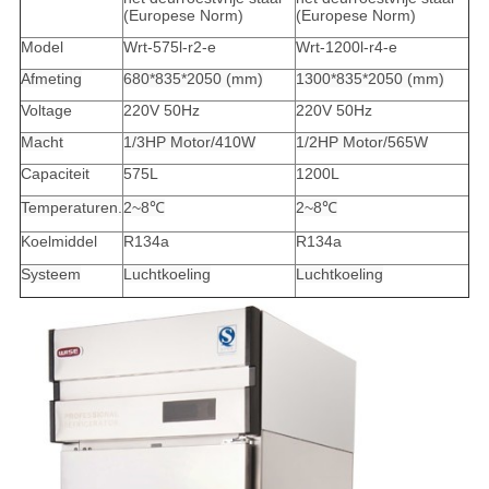
(Europese Norm)
(Europese Norm)
Model
Wrt-575l-r2-e
Wrt-1200l-r4-e
Afmeting
680*835*2050 (mm)
1300*835*2050 (mm)
Voltage
220V 50Hz
220V 50Hz
Macht
1/3HP Motor/410W
1/2HP Motor/565W
Capaciteit
575L
1200L
Temperaturen.
2~8℃
2~8℃
Koelmiddel
R134a
R134a
Systeem
Luchtkoeling
Luchtkoeling