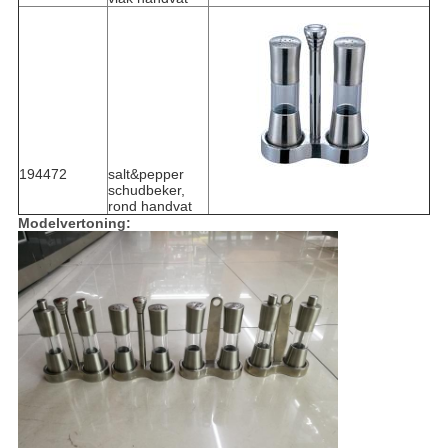
194472
salt&pepper
schudbeker,
rond handvat
Modelvertoning: