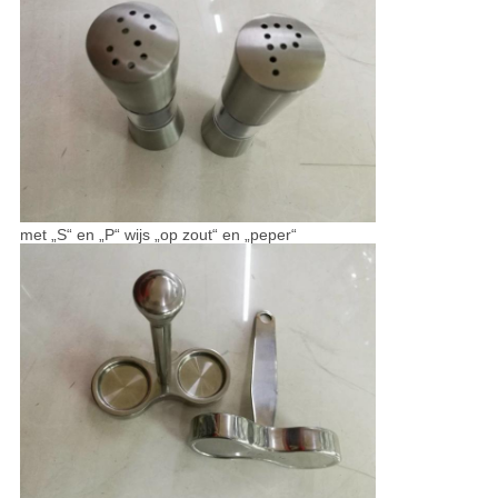
met „S“ en „P“ wijs „op zout“ en „peper“