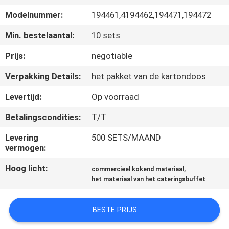
KWALITEITSCONTROLE
Modelnummer:
194461,4194462,194471,194472
CONTACTEER
Min. bestelaantal:
10 sets
ONS
Prijs:
negotiable
Verpakking Details:
het pakket van de kartondoos
NIEUWS
Levertijd:
Op voorraad
Betalingscondities:
T/T
GEVALLEN
Levering
500 SETS/MAAND
vermogen:
VR
Hoog licht:
,
commercieel kokend materiaal
het materiaal van het cateringsbuffet
SITEMAP
BESTE PRIJS
PRIVACY