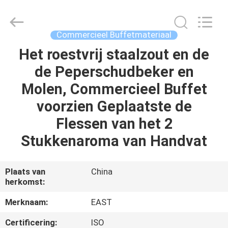
IMO
Catering
equipments
limited.
All
Commercieel Buffetmateriaal
Rights
Reserved.
Het roestvrij staalzout en de
HUIS
de Peperschudbeker en
PRODUCTEN
Molen, Commercieel Buffet
voorzien Geplaatste de
VIDEO'S
Flessen van het 2
Stukkenaroma van Handvat
ONGEVEER
ONS
Plaats van
China
herkomst:
FABRIEKSREIS
Merknaam:
EAST
Certificering:
ISO