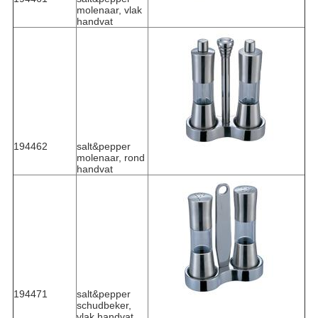
molenaar, vlak
handvat
194462
salt&pepper
molenaar, rond
handvat
194471
salt&pepper
schudbeker,
vlak handvat