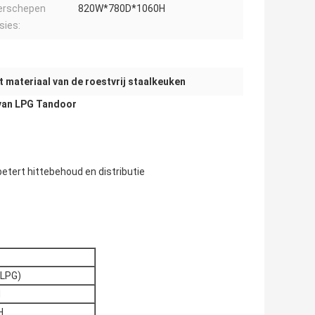
erschepen
820W*780D*1060H
sies:
t materiaal van de roestvrij staalkeuken
 van LPG Tandoor
etert hittebehoud en distributie
(LPG)
H
H