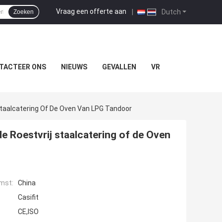
Vraag een offerte aan
|
Dutch
Zoeken
TACTEER ONS
NIEUWS
GEVALLEN
VR
Staalcatering Of De Oven Van LPG Tandoor
e Roestvrij staalcatering of de Oven
mst:
China
Casifit
CE,ISO