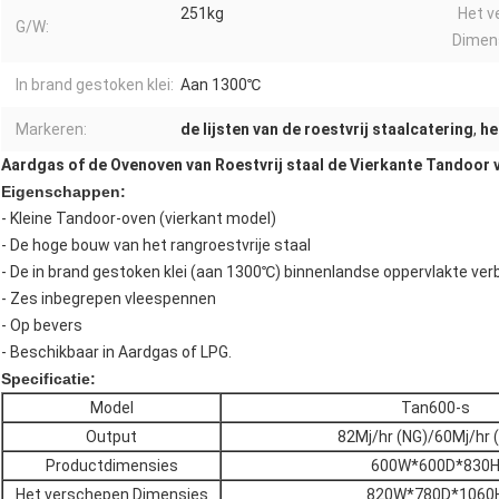
251kg
Het v
G/W:
Dimen
In brand gestoken klei:
Aan 1300℃
Markeren:
de lijsten van de roestvrij staalcatering
,
he
Aardgas of de Ovenoven van Roestvrij staal de Vierkante Tandoor
Eigenschappen:
- Kleine Tandoor-oven (vierkant model)
- De hoge bouw van het rangroestvrije staal
- De in brand gestoken klei (aan 1300℃) binnenlandse oppervlakte verb
- Zes inbegrepen vleespennen
- Op bevers
- Beschikbaar in Aardgas of LPG.
Specificatie:
Model
Tan600-s
Output
82Mj/hr (NG)/60Mj/hr 
Productdimensies
600W*600D*830
Het verschepen Dimensies
820W*780D*1060