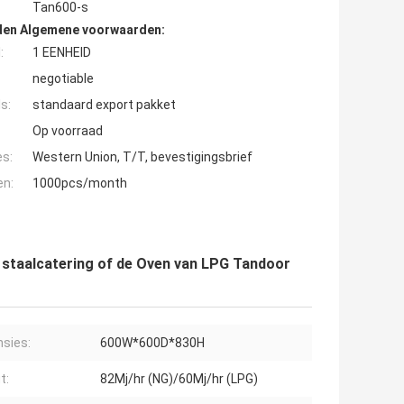
Tan600-s
den Algemene voorwaarden:
:
1 EENHEID
negotiable
s:
standaard export pakket
Op voorraad
es:
Western Union, T/T, bevestigingsbrief
en:
1000pcs/month
j staalcatering of de Oven van LPG Tandoor
sies:
600W*600D*830H
t:
82Mj/hr (NG)/60Mj/hr (LPG)