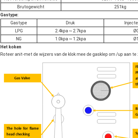
Brutogewicht
251kg
Gastype:
Gastype
Druk
Inject
LPG
2.4kpa ~ 2.7kpa
Ø
NG
1.0kpa ~ 1.2kpa
Ø
Het koken
Roteer anit-met de wijzers van de klok mee de gasklep om /up aan te 