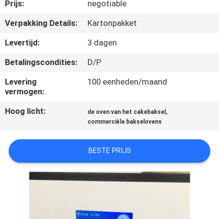
KWALITEITSCONTROLE
Prijs:
negotiable
Verpakking Details:
Kartonpakket
CONTACTEER
Levertijd:
3 dagen
ONS
Betalingscondities:
D/P
NIEUWS
Levering
100 eenheden/maand
vermogen:
Hoog licht:
,
GEVALLEN
de oven van het cakebaksel
commerciële bakselovens
VR
BESTE PRIJS
SITEMAP
PRIVACY