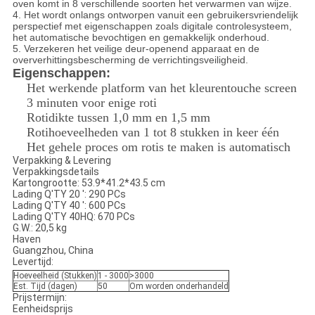
oven komt in 8 verschillende soorten het verwarmen van wijze.
4. Het wordt onlangs ontworpen vanuit een gebruikersvriendelijk
perspectief met eigenschappen zoals digitale controlesysteem,
het automatische bevochtigen en gemakkelijk onderhoud.
5. Verzekeren het veilige deur-openend apparaat en de
oververhittingsbescherming de verrichtingsveiligheid.
Eigenschappen:
Het werkende platform van het kleurentouche screen
3 minuten voor enige roti
Rotidikte tussen 1,0 mm en 1,5 mm
Rotihoeveelheden van 1 tot 8 stukken in keer één
Het gehele proces om rotis te maken is automatisch
Verpakking & Levering
Verpakkingsdetails
Kartongrootte: 53.9*41.2*43.5 cm
Lading Q'TY 20 ': 290 PCs
Lading Q'TY 40 ': 600 PCs
Lading Q'TY 40HQ: 670 PCs
G.W.: 20,5 kg
Haven
Guangzhou, China
Levertijd:
Hoeveelheid (Stukken)
1 - 3000
>3000
Est. Tijd (dagen)
50
Om worden onderhandeld
Prijstermijn:
Eenheidsprijs