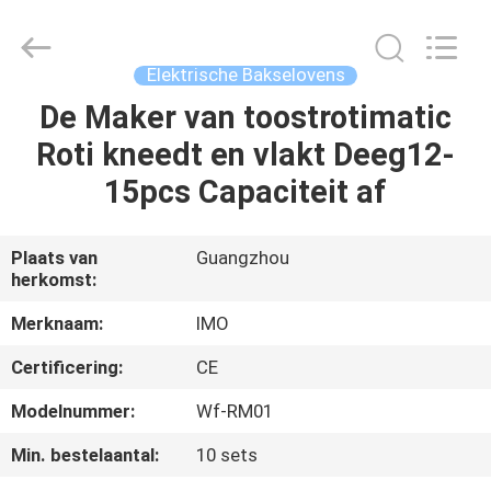
IMO
Catering
equipments
limited.
All
Elektrische Bakselovens
Rights
Reserved.
De Maker van toostrotimatic
HUIS
Roti kneedt en vlakt Deeg12-
PRODUCTEN
15pcs Capaciteit af
VIDEO'S
Plaats van
Guangzhou
herkomst:
ONGEVEER
Merknaam:
IMO
ONS
Certificering:
CE
Modelnummer:
Wf-RM01
FABRIEKSREIS
Min. bestelaantal:
10 sets