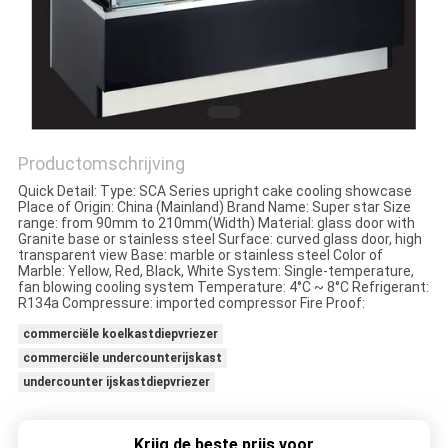
POLICY
Productomschrijving
Quick Detail: Type: SCA Series upright cake cooling showcase
Place of Origin: China (Mainland) Brand Name: Super star Size
range: from 90mm to 210mm(Width) Material: glass door with
Granite base or stainless steel Surface: curved glass door, high
transparent view Base: marble or stainless steel Color of
Marble: Yellow, Red, Black, White System: Single-temperature,
fan blowing cooling system Temperature: 4°C ~ 8°C Refrigerant:
R134a Compressure: imported compressor Fire Proof:
commerciële koelkastdiepvriezer
commerciële undercounterijskast
undercounter ijskastdiepvriezer
Krijg de beste prijs voor