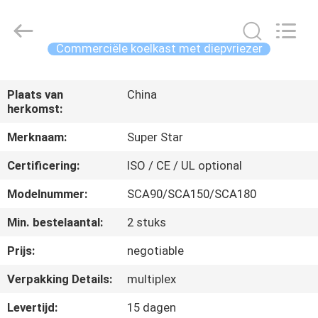
IMO
Catering
equipments
limited.
All
Commerciële koelkast met diepvriezer
Rights
Reserved.
HUIS
Plaats van
China
herkomst:
PRODUCTEN
Merknaam:
Super Star
VIDEO'S
Certificering:
ISO / CE / UL optional
Modelnummer:
SCA90/SCA150/SCA180
ONGEVEER
Min. bestelaantal:
2 stuks
ONS
Prijs:
negotiable
FABRIEKSREIS
Verpakking Details:
multiplex
Levertijd:
15 dagen