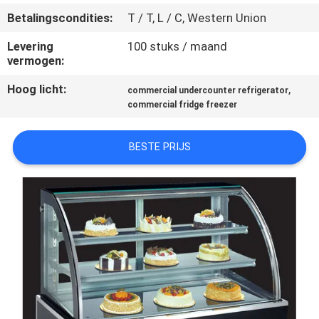
KWALITEITSCONTROLE
Betalingscondities:
T / T, L / C, Western Union
Levering
100 stuks / maand
CONTACTEER
vermogen:
ONS
Hoog licht:
,
commercial undercounter refrigerator
commercial fridge freezer
NIEUWS
BESTE PRIJS
GEVALLEN
VR
SITEMAP
PRIVACY