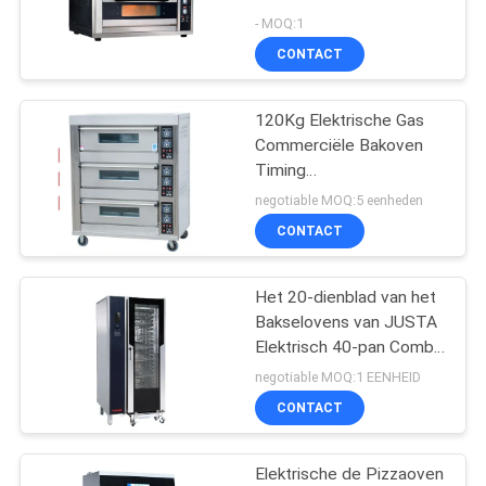
POLICY
Deck 2 Tray Gas Bakoven
- MOQ:1
530mm Hoogte Gas
CONTACT
Energie
32
Commerciële
120Kg Elektrische Gas
Commerciële Bakoven
Elektrische
Timing
Temperatuurregeling
Stoomboot
negotiable MOQ:5 eenheden
600*400mm
CONTACT
Het 20-dienblad van het
42
Bakselovens van JUSTA
Commercieel
Elektrisch 40-pan Combi-
de Controlesysteem van
negotiable MOQ:1 EENHEID
Buffetmateriaal
de Stoombootcomputer
CONTACT
Elektrische de Pizzaoven