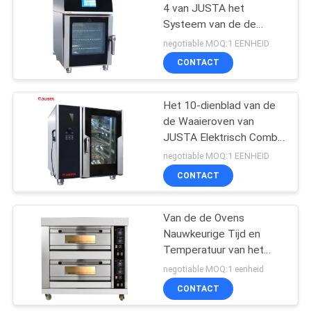
4 van JUSTA het
Systeem van de de
114
Stoomboot Digitale
negotiable MOQ:1 EENHEID
Controle van
Commerciële
CONTACT
Dienbladcombi
koelkast met
Het 10-dienblad van de
diepvriezer
de Waaieroven van
JUSTA Elektrisch Combi-
Baksel dat Oven ewr-10-
negotiable MOQ:1 EENHEID
11-h stoomt
CONTACT
76
Het Materiaal van
Van de de Ovens
Nauwkeurige Tijd en
de
Temperatuur van het
voedselverwerking
roestvrij staal
negotiable MOQ:1 eenheid
Commerciële Elektrische
CONTACT
Baksel Controle