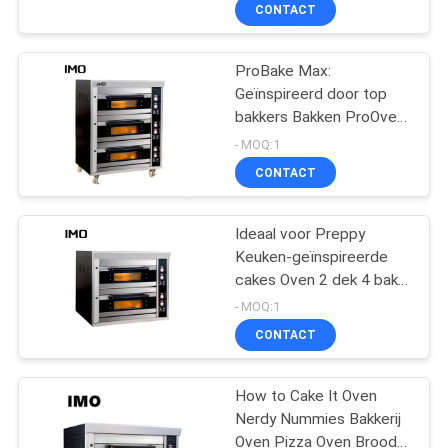
BAKKEN BEWEZEN
KWALITEITSCONTROLE
CONTACT
CAKE MEESTERSCHAP
GASOVEN
CONTACTEER
ProBake Max:
51
Geïnspireerd door top
ONS
bakkers Bakken ProOven
Chinees Kokend
CakeMastery 3 dek 6 tray
- MOQ:1
Fornuis
commerciële gasoven
NIEUWS
CONTACT
GEVALLEN
Ideaal voor Preppy
Keuken-geïnspireerde
cakes Oven 2 dek 4 bak
VR
78
Commerciële gasoven
- MOQ:1
Elektrische
CONTACT
SITEMAP
Bakselovens
How to Cake It Oven
Nerdy Nummies Bakkerij
PRIVACY
Oven Pizza Oven Brood 1