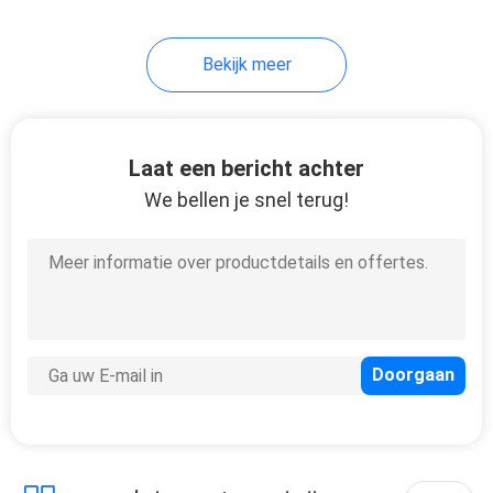
33
Bekijk meer
Het Materiaal van
de roestvrij
staalcatering
Laat een bericht achter
We bellen je snel terug!
13
de machines van de
hotelwasserij